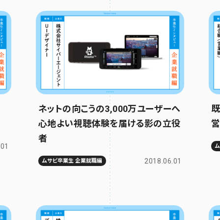
ネットの向こうの3,000万ユーザーへ
既
心地よい視聴体験を届ける影の立役
営
者
.01
2018.06.01
ムサビ卒業生 企業就職編