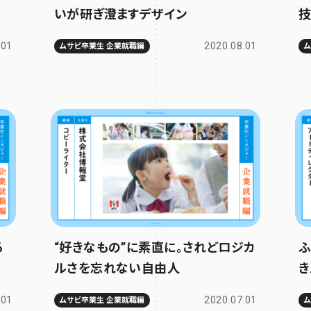
いが研ぎ澄ますデザイン
技
.01
2020.08.01
ムサビ卒業生 企業就職編
る
“好きなもの”に素直に。されどロジカ
ふ
ルさを忘れない自由人
き
.01
2020.07.01
ムサビ卒業生 企業就職編