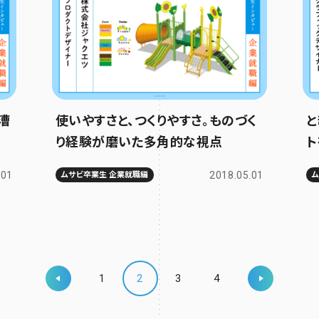
漕
使いやすさと、つくりやすさ。ものづく
と
り経験が磨いた多角的な視点
ト
.01
2018.05.01
ムサビ卒業生 企業就職編
1
2
3
4