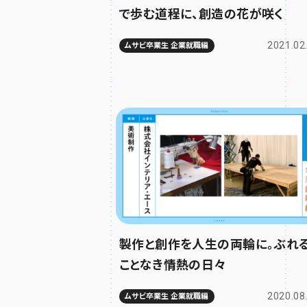
で歩む道程に、創造の花が咲く
2021.02
ムサビ卒業生 企業就職編
製作と創作を人生の両輪に。ぶれ
ことなき情熱の日々
2020.08
ムサビ卒業生 企業就職編