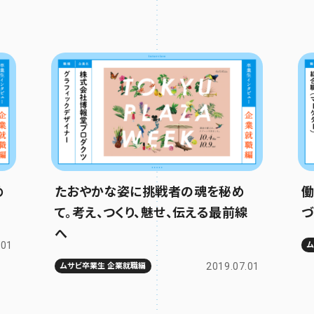
め
たおやかな姿に挑戦者の魂を秘め
働
て。考え、つくり、魅せ、伝える最前線
づ
へ
.01
2019.07.01
ムサビ卒業生 企業就職編