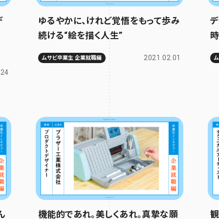
デ
ゆるやかに、けれど覚悟をもって歩み
デ
続ける“絵を描く人生”
時
2021.02.01
ムサビ卒業生 企業就職編
.24
ん
機能的であれ。美しくあれ。真摯な願
観