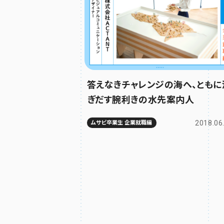
答えなきチャレンジの海へ、ともに
ぎだす腕利きの水先案内人
2018.06
ムサビ卒業生 企業就職編