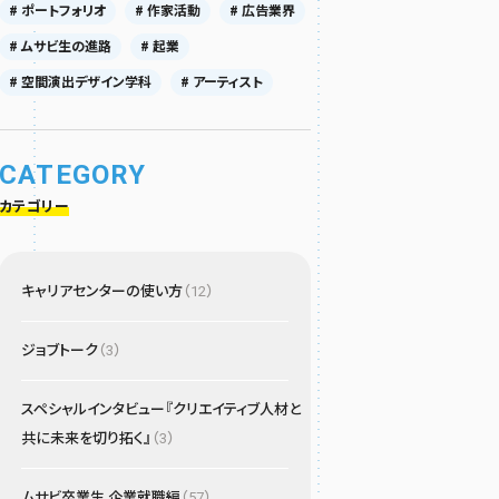
# ポートフォリオ
# 作家活動
# 広告業界
# ムサビ生の進路
# 起業
# 空間演出デザイン学科
# アーティスト
CATEGORY
カテゴリー
キャリアセンターの使い方
（12）
ジョブトーク
（3）
スペシャルインタビュー『クリエイティブ人材と
共に未来を切り拓く』
（3）
ムサビ卒業生 企業就職編
（57）