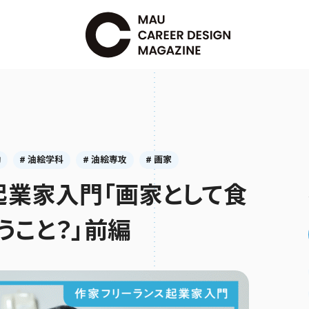
動
# 油絵学科
# 油絵専攻
# 画家
起業家入門「画家として食
うこと？」前編