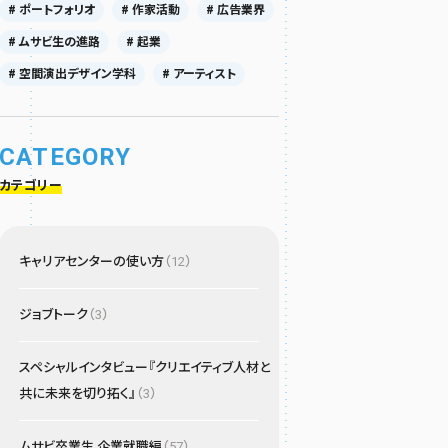
# ポートフォリオ
# 作家活動
# 広告業界
# ムサビ生の進路
# 起業
# 空間演出デザイン学科
# アーティスト
CATEGORY
カテゴリー
キャリアセンターの使い方
（12）
ジョブトーク
（3）
スペシャルインタビュー『クリエイティブ人材と
共に未来を切り拓く』
（3）
ムサビ卒業生 企業就職編
（57）